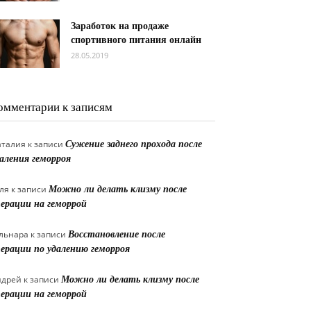
Заработок на продаже
спортивного питания онлайн
28.05.2019
омментарии к записям
аталия
к записи
Сужение заднего прохода после
аления геморроя
ля
к записи
Можно ли делать клизму после
ерации на геморрой
льнара
к записи
Восстановление после
ерации по удалению геморроя
ндрей
к записи
Можно ли делать клизму после
ерации на геморрой