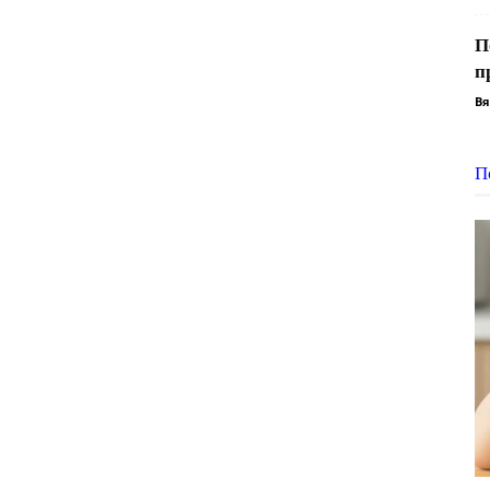
П
п
Вя
П