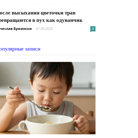
осле высыхания цветочки трав
ревращаются в пух как одуванчик
чеслав Бужински
-
01.09.2020
0
опулярные записи