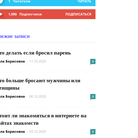
1
Читатели
ЧИТАТЬ
1,000
Подписчики
ПОДПИСАТЬСЯ
вежие записи
то делать если бросил парень
ла Борисовна
-
11.10.2020
0
то больше бросают мужчины или
енщины
ла Борисовна
-
06.10.2020
0
тоит ли знакомиться в интернете на
айтах знакомств
ла Борисовна
-
03.10.2020
0