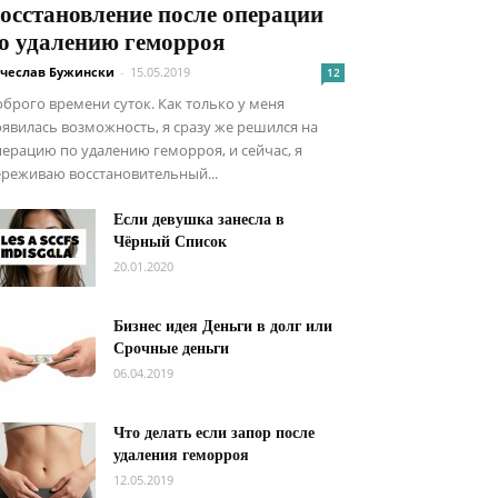
осстановление после операции
о удалению геморроя
чеслав Бужински
-
15.05.2019
12
брого времени суток. Как только у меня
явилась возможность, я сразу же решился на
ерацию по удалению геморроя, и сейчас, я
реживаю восстановительный...
Если девушка занесла в
Чёрный Список
20.01.2020
Бизнес идея Деньги в долг или
Срочные деньги
06.04.2019
Что делать если запор после
удаления геморроя
12.05.2019