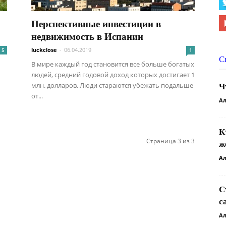
Перспективные инвестиции в
недвижимость в Испании
luckclose
-
06.04.2019
5
1
С
В мире каждый год становится все больше богатых
людей, средний годовой доход которых достигает 1
млн. долларов. Люди стараются убежать подальше
Ч
от...
Ал
К
Страница 3 из 3
ж
Ал
С
с
Ал