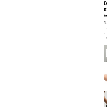
В
п
Вя
До
по
оп
пе