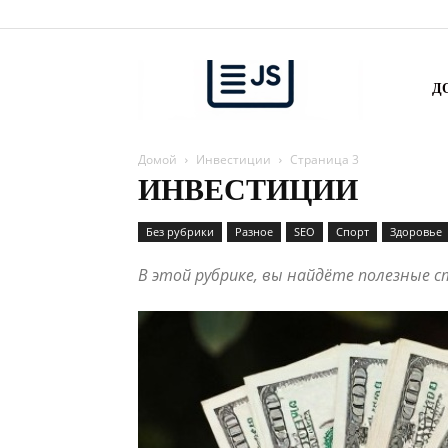
Удача
Д
Домой
Инвестиции
Страница 3
рядом
ИНВЕСТИЦИИ
Без рубрики
Разное
SEO
Спорт
Здоровье
В этой рубрике, вы найдёте полезные 