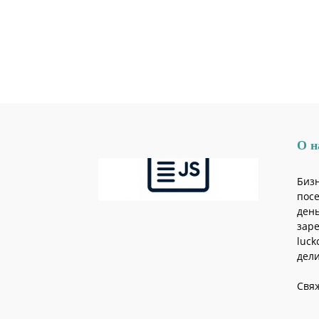
О н
Бизн
посе
день
зар
luck
дели
Свя