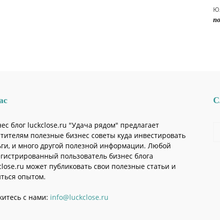
Ю
по
ас
С
ес блог luckclose.ru "Удача рядом" предлагает
тителям полезные бизнес советы куда инвестировать
ги, и много другой полезной информации. Любой
егистрированный пользователь бизнес блога
close.ru может публиковать свои полезные статьи и
ться опытом.
житесь с нами:
info@luckclose.ru