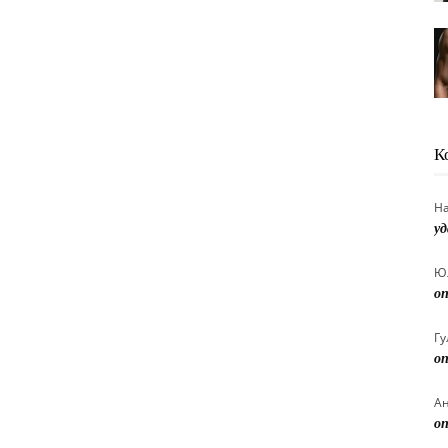
К
Н
уд
Ю
оп
Гу
оп
А
оп