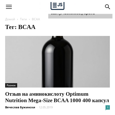
Для любых предложений по
сайту: luckclose@cp9.ru
Домой
Теги
BCAA
Тег: BCAA
Разное
Отзыв на аминокислоту Optimum
Nutrition Mega-Size BCAA 1000 400 капсул
Вячеслав Бужински
-
12.05.2019
1