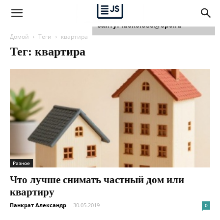
Для любых предложений по
сайту: luckclose@cp9.ru
Домой
Теги
квартира
Тег: квартира
Разное
Что лучше снимать частный дом или
квартиру
Панкрат Александр
-
30.05.2019
0