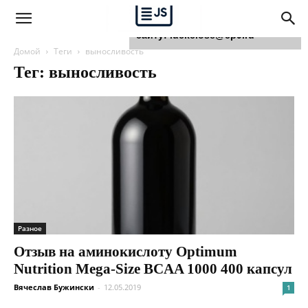
Для любых предложений по
сайту: luckclose@cp9.ru
Домой
Теги
выносливость
Тег: выносливость
Разное
Отзыв на аминокислоту Optimum
Nutrition Mega-Size BCAA 1000 400 капсул
Вячеслав Бужински
-
12.05.2019
1