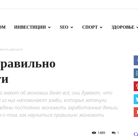
ОМ
ИНВЕСТИЦИИ
SEO
СПОРТ
ЗДОРОВЬЕ
омить деньги
правильно
ги
 знают об экономии денег всё, они думают, что
е из них напоминают зомби, которые затянули
уждены постоянно экономить заработанные деньги.
м о том, как научиться правильно экономить
1489
1
С