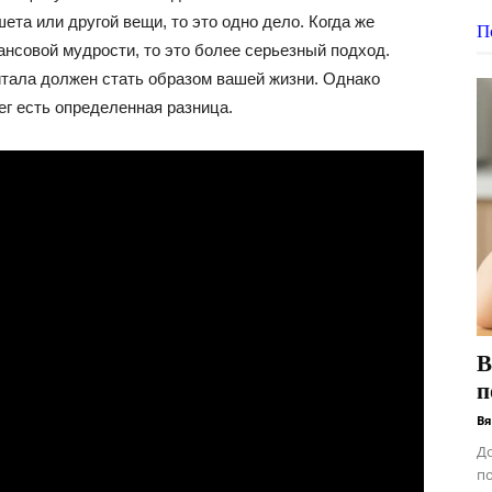
ета или другой вещи, то это одно дело. Когда же
П
ансовой мудрости, то это более серьезный подход.
тала должен стать образом вашей жизни. Однако
г есть определенная разница.
В
п
Вя
До
по