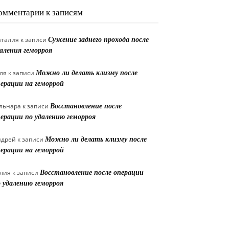
омментарии к записям
аталия
к записи
Сужение заднего прохода после
аления геморроя
ля
к записи
Можно ли делать клизму после
ерации на геморрой
льнара
к записи
Восстановление после
ерации по удалению геморроя
ндрей
к записи
Можно ли делать клизму после
ерации на геморрой
лия
к записи
Восстановление после операции
 удалению геморроя