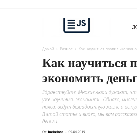
Удача
Д
Домой
Разное
Как научиться правильно экон
рядом
Как научиться 
экономить день
Здравствуйте. Многие люди думают, что
уже научились экономить. Однако, многи
пояса, ведут безрадостную жизнь и вын
В этой статье и видео, мы вам расскаже
деньги.
От
luckclose
-
09.04.2019