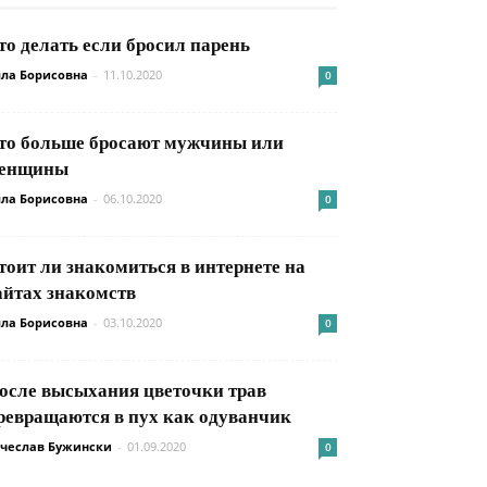
то делать если бросил парень
ла Борисовна
-
11.10.2020
0
то больше бросают мужчины или
енщины
ла Борисовна
-
06.10.2020
0
тоит ли знакомиться в интернете на
айтах знакомств
ла Борисовна
-
03.10.2020
0
осле высыхания цветочки трав
ревращаются в пух как одуванчик
чеслав Бужински
-
01.09.2020
0