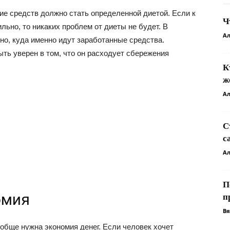
ие средств должно стать определенной диетой. Если к
Ч
льно, то никаких проблем от диеты не будет. В
Ал
но, куда именно идут заработанные средства.
ть уверен в том, что он расходует сбережения
К
ж
Ал
С
с
Ал
П
омия
п
Вя
обще нужна экономия денег. Если человек хочет