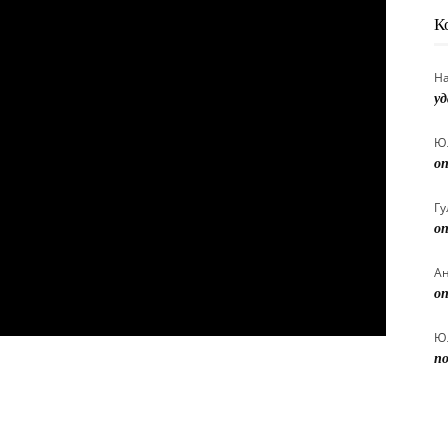
К
Н
уд
Ю
оп
Гу
оп
А
оп
Ю
по