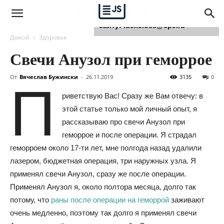
Для любых предложений по
сайту: luckclose@cp9.ru
Домой
Здоровье
Свечи Анузол при геморрое
От
Вячеслав Бужински
-
26.11.2019
3135
0
П
риветствую Вас! Сразу же Вам отвечу: в
этой статье только мой личный опыт, я
рассказываю про свечи Анузол при
геморрое и после операции. Я страдал
геморроем около 17-ти лет, мне полгода назад удалили
лазером, бюджетная операция, три наружных узла. Я
применял свечи Анузол, сразу же после операции.
Применял Анузол я, около полтора месяца, долго так
потому, что
раны после операции на геморрой
заживают
очень медленно, поэтому так долго я применял свечи