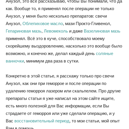
Анузол, это всё рассказываю, чтобы Вы понимали, что да
как. Вообще то, я применял после операции не только
Анузол, у меня было несколько препаратов: свечи
Анузол,
Облепиховое масло
, мази Прокто-Гливенол,
Гепариновая мазь
,
Левомеколь
и даже
Вазелиновая мазь
применял. Всё это в куче, способствовало моему
скорейшему выздоровлению, насколько это вообще было
возможно, и конечно же, делал каждый день
соляные
ванночки
, минимум два раза в сутки.
Конкретно в этой статье, я расскажу только про свечи
Анузол, как они при геморрое и после операции по
удалению геморроя лазером или скальпелем. Про другие
препараты статьи я уже написал на этом сайте ищите,
есть много полезной для Вас информации, если Вы
страдаете от геморроя или уже сделали операцию, и у
Вас
восстановительный период
, то мои статьи, мой опыт
Вам в помощь.