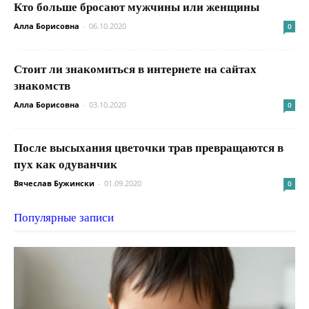
Кто больше бросают мужчины или женщины
Алла Борисовна
-
06.10.2020
0
Стоит ли знакомиться в интернете на сайтах
знакомств
Алла Борисовна
-
03.10.2020
0
После высыхания цветочки трав превращаются в
пух как одуванчик
Вячеслав Бужински
-
01.09.2020
0
Популярные записи