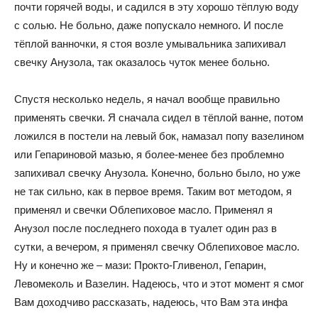
почти горячей воды, и садился в эту хорошо тёплую воду
с солью. Не больно, даже попускало немного. И после
тёплой ванночки, я стоя возле умывальника запихивал
свечку Анузола, так оказалось чуток менее больно.
Спустя несколько недель, я начал вообще правильно
применять свечки. Я сначала сидел в тёплой ванне, потом
ложился в постели на левый бок, намазал попу вазелином
или Гепариновой мазью, я более-менее без проблемно
запихивал свечку Анузола. Конечно, больно было, но уже
не так сильно, как в первое время. Таким вот методом, я
применял и свечки Облепиховое масло. Применял я
Анузол после последнего похода в туалет один раз в
сутки, а вечером, я применял свечку Облепиховое масло.
Ну и конечно же – мази: Прокто-Гливенол, Гепарин,
Левомеколь и Вазелин. Надеюсь, что и этот момент я смог
Вам доходчиво рассказать, надеюсь, что Вам эта инфа