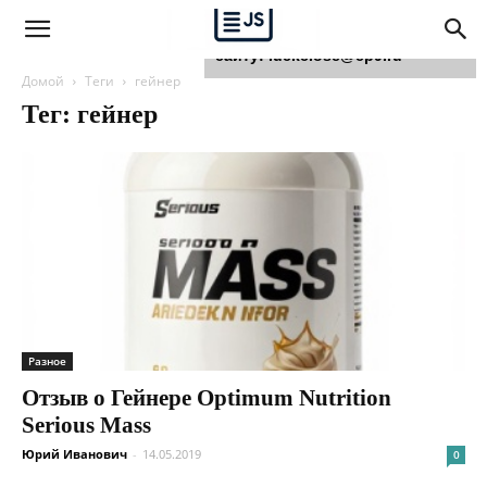
Для любых предложений по
сайту: luckclose@cp9.ru
Домой
Теги
гейнер
Тег: гейнер
Разное
Отзыв о Гейнере Optimum Nutrition
Serious Mass
Юрий Иванович
-
14.05.2019
0