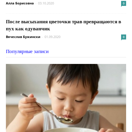
Алла Борисовна
-
03.10.2020
0
После высыхания цветочки трав превращаются в
пух как одуванчик
Вячеслав Бужински
-
01.09.2020
0
Популярные записи