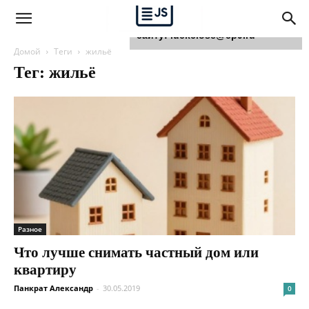
Для любых предложений по
сайту: luckclose@cp9.ru
Домой
Теги
жильё
Тег: жильё
Разное
Что лучше снимать частный дом или
квартиру
Панкрат Александр
-
30.05.2019
0