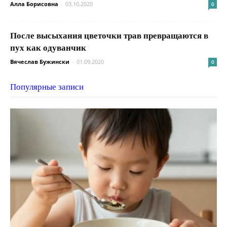
Алла Борисовна
-
03.10.2020
0
После высыхания цветочки трав превращаются в
пух как одуванчик
Вячеслав Бужински
-
01.09.2020
0
Популярные записи