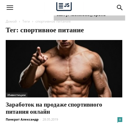
Для любых предложений по
сайту: luckclose@cp9.ru
Домой
Теги
спортивное питание
Тег: спортивное питание
Инвестиции
Заработок на продаже спортивного
питания онлайн
Панкрат Александр
-
28.05.2019
0