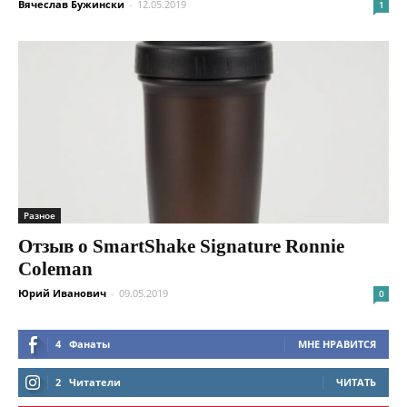
Вячеслав Бужински
-
12.05.2019
1
Разное
Отзыв о SmartShake Signature Ronnie
Coleman
Юрий Иванович
-
09.05.2019
0
4
Фанаты
МНЕ НРАВИТСЯ
2
Читатели
ЧИТАТЬ