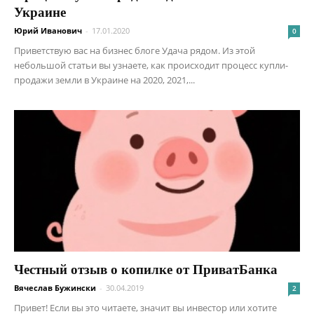
Украине
Юрий Иванович
-
17.01.2020
0
Приветствую вас на бизнес блоге Удача рядом. Из этой
небольшой статьи вы узнаете, как происходит процесс купли-
продажи земли в Украине на 2020, 2021,...
Честный отзыв о копилке от ПриватБанка
Вячеслав Бужински
-
30.04.2019
2
Привет! Если вы это читаете, значит вы инвестор или хотите