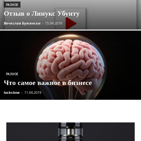
РАЗНОЕ
Отзыв о Линукс Убунту
Вячеслав Бужински
-
15.04.2019
РАЗНОЕ
Что самое важное в бизнесе
luckclose
-
11.04.2019