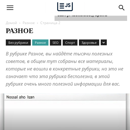
Для любых предложений по
сайту: luckclose@cp9.ru
Домой
Разное
Страница 2
РАЗНОЕ
Без рубрики
Разное
SEO
Спорт
Здоровье
В рубрике Разное, вы найдёте тысячи полезных
советов, в общем тут собраны все материалы,
которые не вошли в конкретные рубрики, но это не
означает что эта рубрика бесполезна, в этой
рубрике очень много полезной информации для вас.