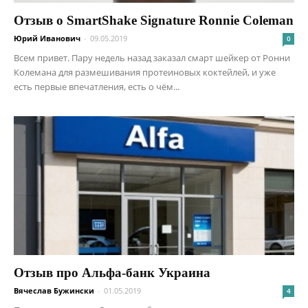
Отзыв о SmartShake Signature Ronnie Coleman
Юрий Иванович
-
09.05.2019
0
Всем привет. Пару недель назад заказал смарт шейкер от Ронни
Колемана для размешивания протеиновых коктейлей, и уже
есть первые впечатления, есть о чём...
Отзыв про Альфа-банк Украина
Вячеслав Бужински
-
01.05.2019
4