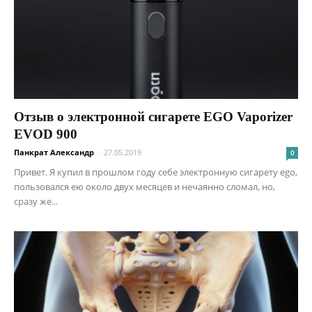
Отзыв о электронной сигарете EGO Vaporizer
EVOD 900
Панкрат Александр
-
27.05.2019
0
Привет. Я купил в прошлом году себе электронную сигарету ego,
пользовался ею около двух месяцев и нечаянно сломал, но,
сразу же...